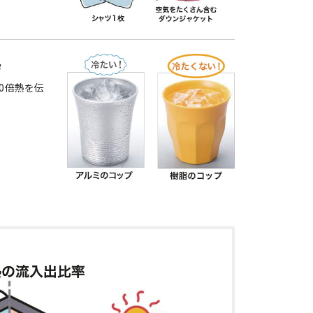
熱
00倍熱を伝