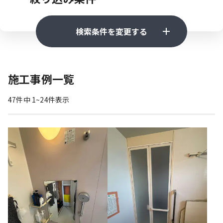
検索条件を変更する
カテゴリ
カテゴリを選択
施工事例一覧
47
件中
1
~
24
件表示
施工エリア
都道府県
工事費用
指定なし
～10万円
10万円～50万円
50万円～200万円