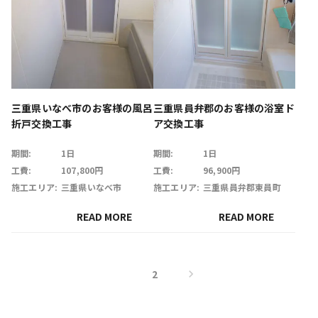
三重県いなべ市のお客様の風呂
三重県員弁郡のお客様の浴室ド
折戸交換工事
ア交換工事
期間:
1日
期間:
1日
工費:
107,800円
工費:
96,900円
施工エリア:
三重県いなべ市
施工エリア:
三重県員弁郡東員町
READ MORE
READ MORE
1
2