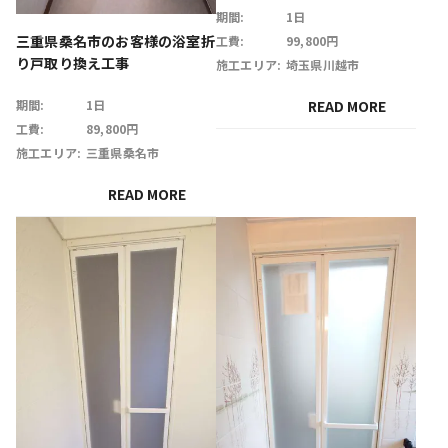
期間:
1日
三重県桑名市のお客様の浴室折
工費:
99,800円
り戸取り換え工事
施工エリア:
埼玉県川越市
READ MORE
期間:
1日
工費:
89,800円
施工エリア:
三重県桑名市
READ MORE