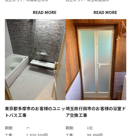
READ MORE
READ MORE
東京都多摩市のお客様のユニッ
埼玉県行田市のお客様の浴室ド
トバス工事
ア交換工事
期間:
ー
期間:
1日
工費:
1,930,500円
工費:
99,800円