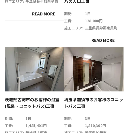
バス入口工事
施工エリア:
千葉県長生郡白子町
READ MORE
期間:
1日
工費:
128,000円
施工エリア:
三重県員弁郡東員町
READ MORE
茨城県古河市のお客様の浴室
埼玉県加須市のお客様のユニッ
(風呂・ユニットバス)工事
トバス工事
期間:
1日
期間:
3日
工費:
1,485,401円
工費:
1,810,300円
施工エリア:
茨城県古河市
施工エリア:
埼玉県加須市