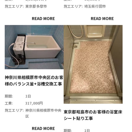
施工エリア:
東京都多摩市
施工エリア:
埼玉県行田市
READ MORE
READ MORE
神奈川県相模原市中央区のお客
様のバランス釜+浴槽交換工事
期間:
1日
工費:
317,000円
施工エリア:
神奈川県相模原市中央
東京都昭島市のお客様の浴室床
区
シート貼り工事
READ MORE
期間:
1日