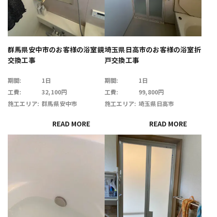
200万円～400万円
400万円～
工事期間
群馬県安中市のお客様の浴室鏡
埼玉県日高市のお客様の浴室折
指定なし
～1日
交換工事
戸交換工事
1日～1週間
1週間～
期間:
1日
期間:
1日
工費:
32,100円
工費:
99,800円
施工エリア:
群馬県安中市
施工エリア:
埼玉県日高市
検索 (0)
READ MORE
READ MORE