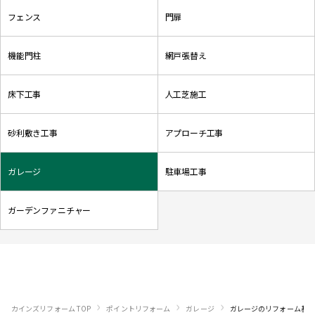
フェンス
門扉
機能門柱
網戸張替え
床下工事
人工芝施工
砂利敷き工事
アプローチ工事
ガレージ
駐車場工事
ガーデンファニチャー
›
›
›
カインズリフォーム TOP
ポイントリフォーム
ガレージ
ガレージ
のリフォーム基礎