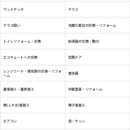
ウッドデッキ
テラス
テラス囲い
洗面化粧台の交換・リフォーム
トイレリフォーム・交換
給湯器の交換・取付
エコキュートへの交換
玄関ドア
レンジフード・換気扇の交換・リフォ
食洗器
ーム
畳張替え・畳表替え
外壁塗装・リフォーム
襖(ふすま)張替え
障子張替え
エアコン
窓・サッシ