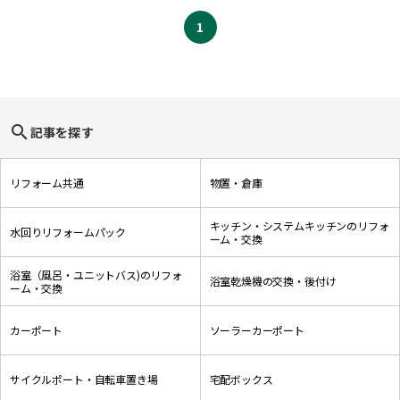
1
search
記事を探す
リフォーム共通
物置・倉庫
キッチン・システムキッチンのリフォ
水回りリフォームパック
ーム・交換
浴室（風呂・ユニットバス)のリフォ
浴室乾燥機の交換・後付け
ーム・交換
カーポート
ソーラーカーポート
サイクルポート・自転車置き場
宅配ボックス