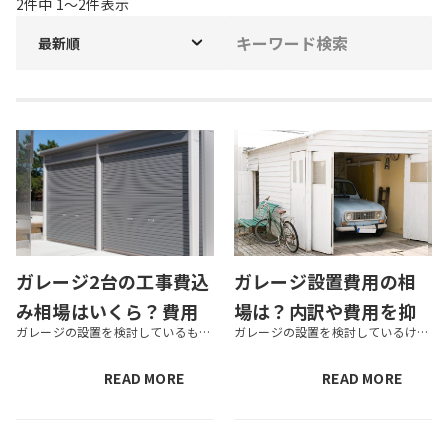
2
件中
1
〜
2
件表示
最新順
ガレージ2台の工事費込
ガレージ設置費用の相
み相場はいくら？費用
場は？内訳や費用を抑
ガレージの設置を検討しているものの、工事費も含めるとどのくらいの費用が必要かわからず、判断に迷う方も少なくないでしょう。 ガレージ2台分の工事費込みの相場は、130万〜250万円前後が目安とされています。ただし、メーカー...
ガレージの設置を検討しているけれど、費用の目安がわからず不安を感じる方は少なくありません。本体価格だけでなく、工事費や申請に関する費用の発生を踏まえると、カーポートと比べて高額に感じるケースも多いでしょう。 ガレージの設...
内訳や主要メーカー価
えるポイント
格と安く抑えるコツ
READ MORE
READ MORE