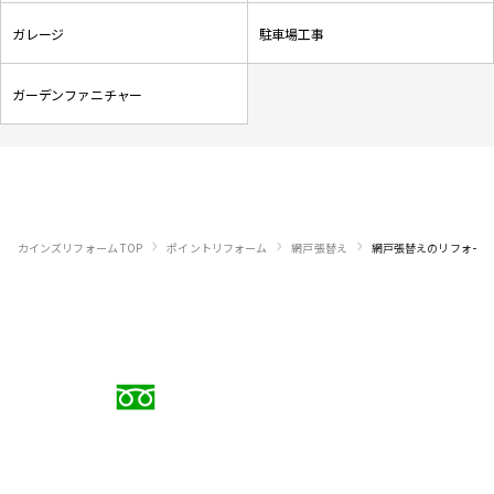
ガレージ
駐車場工事
ガーデンファニチャー
›
›
›
カインズリフォーム TOP
ポイントリフォーム
網戸張替え
網戸張替え
のリフォーム
お電話でのご相談
0120-88-5279
受付時間 9:00〜18:00（日曜定休）