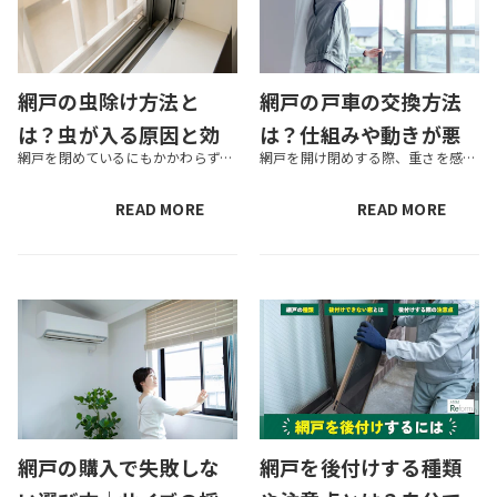
網戸の虫除け方法と
網戸の戸車の交換方法
は？虫が入る原因と効
は？仕組みや動きが悪
網戸を閉めているにもかかわらず、室内で小さな虫を見つけて不快な思いをした経験がある方は多いでしょう。特に、コバエや小さな羽虫は、いつの間にか入り込んでいるケースも少なくありません。 網戸が破れていない場合でも、窓との位置...
網戸を開け閉めする際、重さを感じたり異音がしたりするなど、動作に不具合を感じている方もいるのではないでしょうか。 その原因は、レールの汚れや戸車の劣化、高さのズレかもしれません。こうした不具合は、レールの掃除や戸車の高さ...
果的な対策
いときの対処法・交換
手順
READ MORE
READ MORE
網戸の購入で失敗しな
網戸を後付けする種類