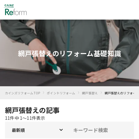
網戸張替えのリフォーム基礎知識
›
›
›
カインズリフォーム TOP
ポイントリフォーム
網戸張替え
網戸張替え
のリフォーム
網戸張替えの記事
11
件中
1
〜
11
件表示
最新順