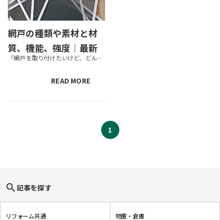
網戸の種類や素材と材
質、機能、強度｜最新
「網戸を取り付けたいけど、どんな種類や機能があるのかわからない」という方も多いのではないでしょうか？実は、網戸にも様々な「種類」「素材」「機能」があります。取り付ける場所に最適な網戸を選択することが必要です。そこで今回は...
の網戸事情を知ろう
READ MORE
1
search
記事を探す
リフォーム共通
物置・倉庫