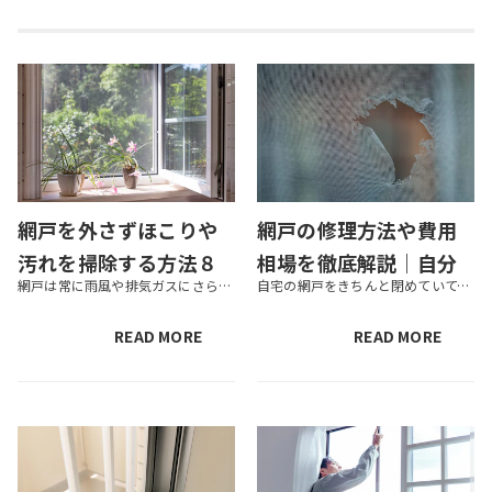
網戸を外さずほこりや
網戸の修理方法や費用
汚れを掃除する方法８
相場を徹底解説｜自分
網戸は常に雨風や排気ガスにさらされ、汚れやすい部分です。網戸を外すのも手間がかかるため、つい後回しにしがちですが、近くで見るとほこりや汚れが付いているのがわかります。時間が経過するとほこりが固まって落ちにくくなるため、定...
自宅の網戸をきちんと閉めていても、虫や土埃が入るようになってきていませんか？もし虫や土埃が入っている場合は、網戸に穴が開いたり隙間が開いたりしている可能性があります。網戸が機能しないことにより、新鮮な外の空気を取り入れる...
選！頻度や適した季節
で行うべきか業者に依
は？
頼するべきか判断する
READ MORE
READ MORE
ポイントもご紹介