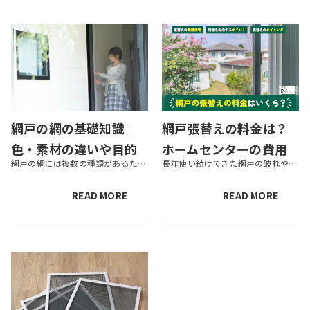
網戸の網の基礎知識｜
網戸張替えの料金は？
色・素材の違いや目的
ホームセンターの費用
網戸の網には複数の種類があるため、どれがご自身の住環境に適しているのかわからず、網の張替えで悩んでいる方もいるのではないでしょうか。 網戸の設置や張替えの際は、網の種類への理解を深めることで、ご自身の住環境に適した網戸を...
長年使い続けてきた網戸の破れやたわみが気になってきたら、そろそろ網戸の張替えタイミングかもしれません。しかし、はじめて網戸を張替える場合、勝手がわからず躊躇してしまう方もいるのではないでしょうか？ 「網戸の張替えにはいく...
に応じた選び方
相場＆料金が変わる4つ
のポイント＆安くする
READ MORE
READ MORE
方法