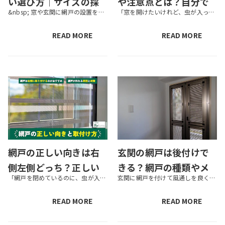
い選び方｜サイズの採
や注意点とは？自分で
&nbsp; 窓や玄関に網戸の設置を検討する際、「サイズはどう測るのだろう」「費用はどれくらいかかるのか」といった疑問や不安がある方も多いのではないでしょうか。 網戸を設置すれば、虫やゴミの侵入を防ぎながら快適な通風の確...
「窓を開けたいけれど、虫が入ってくるのがイヤ」というときに便利な網戸ですが、すべての窓に網戸が最初から設置されているわけではありません。後から取り付けようと思っても、「自分の家の窓にはどんな網戸が合うのか？」「後付けでき...
寸方法と費用相場
できる？取り付けでき
ない窓もご紹介
READ MORE
READ MORE
網戸の正しい向きは右
玄関の網戸は後付けで
側左側どっち？正しい
きる？網戸の種類やメ
「網戸を閉めているのに、虫が入ってくるのはなぜ？」そんな疑問の原因は、網戸の位置が左右逆になっていることにあるかもしれません。 結論から言うと、網戸の正しい位置は室内から見て右側です。網戸を右側に設置することで、窓との間...
玄関に網戸を付けて風通しを良くしたいものの、「後付けはできるのか」「どのタイプを選べば良いのか」と迷っている方も多いのではないでしょうか。 玄関網戸は、多くの住宅で後付けが可能です。ただし、玄関ドアの形状やスペースによっ...
位置に取り付ける方法
リット・費用相場・選
を解説
び方
READ MORE
READ MORE