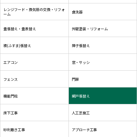
レンジフード・換気扇の交換・リフォ
食洗器
ーム
畳張替え・畳表替え
外壁塗装・リフォーム
襖(ふすま)張替え
障子張替え
エアコン
窓・サッシ
フェンス
門扉
機能門柱
網戸張替え
床下工事
人工芝施工
砂利敷き工事
アプローチ工事