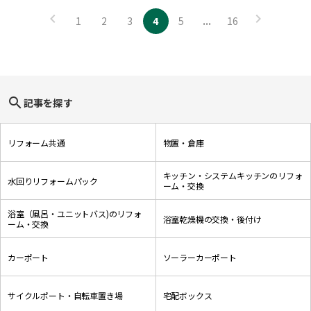
1
2
3
4
5
...
16
search
記事を探す
リフォーム共通
物置・倉庫
キッチン・システムキッチンのリフォ
水回りリフォームパック
ーム・交換
浴室（風呂・ユニットバス)のリフォ
浴室乾燥機の交換・後付け
ーム・交換
カーポート
ソーラーカーポート
サイクルポート・自転車置き場
宅配ボックス