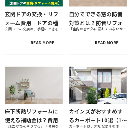
玄関ドアの交換・リフ
自分でできる窓の防音
ォーム費用｜ドアの種
対策とは？防音リフォ
玄関ドアの交換は、手軽にできるものから大がかりなものまであります。施工日数に差があるだけでなく、費用面でも違いが出てきます。玄関は、家の顔とも言われる場所であるため、しっかり吟味して選ぶようにしましょう。この記事では、ド...
「室内の音が外に漏れていないか気になる」「外の騒音が気になるから対策が知りたい」このようなお悩みから、窓の防音対策を検討している方も多いのではないでしょうか？ 窓の防音対策をすることで、室内からの音漏れや外部の騒音が軽減...
類や交換方法、補助金
ーム方法も紹介
を解説
READ MORE
READ MORE
床下断熱リフォームに
カインズがおすすめす
使える補助金は？費用
るカーポート10選（1〜
「床面がひんやりする」「暖房をつけていても足元が寒い」など床からの冷気でお困りの場合は、床下断熱リフォームを行いましょう。床下断熱リフォームを対象にした補助金制度があるため、期間内に申請・施工をすると通常よりも安くリフォ...
カーポートは、大切な愛車を雨・雪・風・太陽光などから守るエクステリアです。商品によって機能性はさまざまで、降雪量の多いエリアに向いているものもあれば、台風が上陸しやすい温暖なエリアに向いているものもあります。また、カーポ...
を左右するポイントも
2台用）