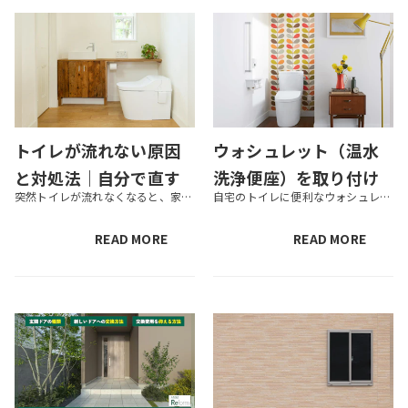
トイレが流れない原因
ウォシュレット（温水
と対処法｜自分で直す
洗浄便座）を取り付け
突然トイレが流れなくなると、家庭でも店舗でも衛生面・営業面の不安が一気に高まってしまいますよね。しかし、焦ってそのまま何度も流そうとすると、かえって溢れや逆流につながりかねません。 トイレが流れないトラブルは、大きく「つ...
自宅のトイレに便利なウォシュレット（温水洗浄便座）を取り付けたいけれど、自分でDIYできるのか、それとも業者に依頼した方がいいのか、お悩みの方も多いでしょう。自分で取り付けるなら、自宅のトイレはウォシュレットが設置できる...
手順と業者依頼の判断
るなら自分でDIY？それ
基準
とも業者に依頼？取り
READ MORE
READ MORE
付け方法と交換費用を
解説