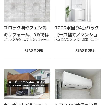
ブロック塀やフェンス
TOTO水回り4点パック
のリフォーム、DIYでは
【一戸建て／マンショ
ブロック塀やフェンスをリフォームすると、家の外観や印象を大きく変えられます。それと同時に、外からの視線を遮ることによる防犯性や、地震・強風に対する安全性を向上させる効果も期待できるでしょう。 このように家の「目隠し」の素...
水回り4点パックは、浴室（ユニットバス）、トイレ、洗面化粧台、クロスの交換がセットになったリフォームプランです。カインズではトイレで有名な住設機器メーカーの「TOTO」の製品で揃えた水回り4点パックを取り扱っています。 ...
難しい？安全性を確保
ン向け】｜ラインナッ
するためのポイントを
プと費用を紹介
READ MORE
READ MORE
解説
カーポートバルコニー
エアコンの水漏れの原