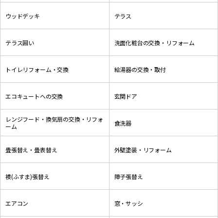
ウッドデッキ
テラス
テラス囲い
洗面化粧台の交換・リフォーム
トイレリフォーム・交換
給湯器の交換・取付
エコキュートへの交換
玄関ドア
レンジフード・換気扇の交換・リフォ
食洗器
ーム
畳張替え・畳表替え
外壁塗装・リフォーム
襖(ふすま)張替え
障子張替え
エアコン
窓・サッシ