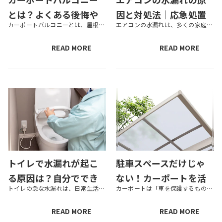
とは？よくある後悔や
因と対処法｜応急処置
カーポートバルコニーとは、屋根の上にバルコニーとして利用できるスペースが確保されているカーポートのことです。この記事では、カーポートバルコニーの概要やメリットをはじめ、費用相場、設置する際の注意点、選び方のポイントなどを...
エアコンの水漏れは、多くの家庭で発生する悩みの一つです。水漏れが発生する原因はさまざまにありますが、適切に対処することでトラブルを解消することが可能です。本記事では、エアコンの水漏れの仕組みから原因、対処法までを詳しく解...
メリット、費用目安も
と予防策
解説
READ MORE
READ MORE
トイレで水漏れが起こ
駐車スペースだけじゃ
る原因は？自分ででき
ない！カーポートを活
トイレの急な水漏れは、日常生活に大きな支障をきたします。では、トイレの水漏れにはどのような原因があるのでしょうか。 この記事では、トイレの水漏れで考えられる原因と修理方法、自分でできる応急処置などを紹介します。水漏れ修理...
カーポートは「車を保護するもの」というイメージがあるかもしれませんが、使い方次第で庭をアレンジできます。そこで今回は、カーポートを活用した庭のアレンジ方法を紹介します。また、庭に設置するカーポートの選び方や、おすすめのカ...
る応急処置も紹介！
用した庭のアレンジ方
法と選び方を紹介
READ MORE
READ MORE