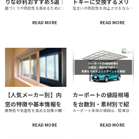
りな砂利おすすめ5選｜
トキーに交換するメリ
庭づくりや防犯性を高めるために、庭や駐車場に砂利を敷く方は多くいます。しかし、砂利にはさまざまな種類があるので、どれを選べばいいか迷ってしまう方もいるでしょう。 本記事では、庭や駐車場におすすめの砂利をそれぞれ紹介します...
住まいの防犯性を向上させるなら、玄関ドアの鍵をスマートキーにするのがおすすめです。スマートキーは後付けが可能なので、DIYやリフォームによりスマートキーを導入する人も多くいます。 この記事では、スマートキーのメリットや選...
選び方やDIYのやり方も
ット！主な種類や選び
解説
方も解説
READ MORE
READ MORE
【人気メーカー別】内
カーポートの値段相場
窓の特徴や基本情報を
を台数別・素材別で紹
断熱性や気密性を高める効果が期待できる内窓の設置を検討している方も多いのではないでしょうか。しかし、内窓を販売しているメーカーはたくさんあります。そのため、「メーカーごとに内窓の特徴はある？」「内窓はどうやって選べばいい...
カーポート本体の値段は、駐車台数や屋根の素材、耐久性、デザイン性などによって変わってきます。また、工事費用は設置場所によって変わってきますので、見積もりが適正かどうかしっかりチェックしていくことが大切です。 この記事では...
徹底比較！内窓の選び
介！見積もりのチェッ
方も解説
クポイントも解説
READ MORE
READ MORE