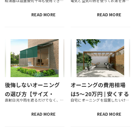
給湯器は設置後何十年も使用できるものではなく、いつか交換が必要になります。場合によっては特に不具合がなくても交換したほうがよいときもあるでしょう。この記事では、給湯器交換にかかる値段の目安や選び方、交換したほうがよいとき...
電気と空気の熱を使ってお湯を沸かす高効率給湯器「エコキュート」を設置する場合、補助金が利用できるかもしれません。エコキュートの補助金として代表的なのは経済産業省の「給湯省エネ2026事業」ですが、ほかにも補助金制度はあり...
の目安や給湯器の選び
解説！補助額やさらに
方とは
お得に設置する方法を
READ MORE
READ MORE
紹介
後悔しないオーニング
オーニングの費用相場
の選び方【サイズ・
は5～20万円 | 安くする
直射日光や雨を遮るだけでなく、節電効果も期待できるオーニング。しかし、デザインやサイズなど商品展開の幅が広いため、「どれにしたらいいの？」と迷ってしまう方も多いのではないでしょうか？ この記事では、主に次の3つのカテゴリ...
自宅にオーニングを設置したいけど、どのぐらい費用がかかる？ オーニングにはメンテナンス費用も必要？ この記事では、このような悩みを解決します。 オーニングを設置すれば、日よけや雨よけだけでなくクーラーなどの節電効果も期待...
色・取付タイプ】
コツ＆生地の選び方
READ MORE
READ MORE