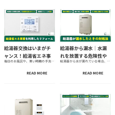
給湯器交換はいまがチ
給湯器から漏水｜水漏
ャンス！給湯省エネ事
れを放置する危険性や
毎日のお風呂や、寒い時期の手洗い・お皿洗いに欠かせない給湯器は、故障時や寿命にあわせて交換するのが一般的です。しかし最近は、長い目で見て出費を抑えるために、省エネ効果の高い給湯器へと交換する家庭も増えています。そうした給...
給湯器から水が漏れている場合、故障の恐れがあります。漏水の原因によっては、そのまま放置すると事故につながる可能性があるため注意が必要です。 この記事では、給湯器から漏水して困っている人に向けて、漏水の原因や対処法を解説し...
業を利用したリフォー
正しい対処法を解説
ムを解説
READ MORE
READ MORE