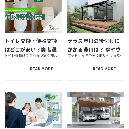
トイレ交換・便器交換
テラス屋根の後付けに
はどこが安い？業者選
かかる費用は？ 庭やウ
トイレ交換はできる限り安く抑えたいものです。トイレ交換を行う業者はさまざまあり、どこへ依頼をしたらよいのか迷う方もいるでしょう。 今回は、信頼できる業者の選び方から費用を抑えてトイレ交換を行う方法、具体的な施工事例やカイ...
ウッドデッキや庭に取り付けるだけで、生活の利便性が格段にアップするテラス屋根。雨や紫外線を防ぐだけでなく、大切なテラスの劣化を防ぐ効果も期待できます。しかし一方で、テラス屋根を設置することでデメリットが生まれる可能性があ...
びのポイントから費用
ッドデッキに与えるメ
を抑える方法まで解説
リット
READ MORE
READ MORE