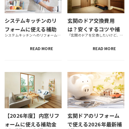
システムキッチンのリ
玄関のドア交換費用
フォームに使える補助
は？安くするコツや補
システムキッチンへのリフォームを検討しているけれど、費用面が気になるという方も多いでしょう。そこで便利なのが、国や自治体の補助金制度です。 この記事では、システムキッチンのリフォームに使える補助金の対象や要件、補助金を利...
「玄関のドアを交換したいけど、いくらかかるの？」 この記事にたどりついたあなたは、このような疑問を抱えていいませんか？ 「玄関のドア」と一口に言ってもさまざまな種類があり、費用はドアタイプやサイズによって異なります。また...
金は？要件や注意点を
助金制度を解説
解説
READ MORE
READ MORE
【2026年度】内窓リフ
玄関ドアのリフォーム
ォームに使える補助金
で使える2026年最新補