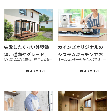
失敗したくない外壁塗
カインズオリジナルの
装。種類やグレード、
システムキッチンでお
どれほど立派な家も、経年とともに劣化が目立つようになるのが外壁部分です。いつまでもきれいな住まいを維持するためにも、数年ごとに外壁塗装を行うのが理想です。しかし、外壁塗装に使われる塗料は種類が多く、機能もさまざまです。そ...
ホームセンターのカインズでは、住宅リフォームも幅広く手掛けているのをご存知でしょうか。バイヤーが厳選した商品を取り揃えていて、なかには有名メーカーの商品をカスタマイズしたオリジナル商品も扱っています。 今回は、カインズオ...
機能、費用について解
得にリフォーム！補助
説
金の活用方法も紹介
READ MORE
READ MORE