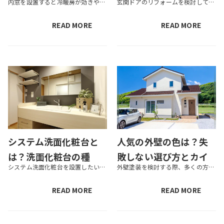
内窓を設置すると冷暖房が効きやすくなるうえ、リフォームも簡単に行えるため、近年注目を集めています。国の補助金も充実しているため、お得にリフォームできることも嬉しいポイントです。今回は、内窓リフォームに使える国の補助金につ...
玄関ドアのリフォームを検討している方にとって、費用や選ぶべきドアの性能と並んで気になるのが「補助金の活用」ではいないでしょうか。現在、国や自治体では、省エネ性やバリアフリー性能の向上を目的とした住宅リフォームに対し、複数...
一覧｜お得に施工する
助金まとめ｜対象条件
コツ
や金額、申請時の注意
READ MORE
READ MORE
点も解説
システム洗面化粧台と
人気の外壁の色は？失
は？洗面化粧台の種
敗しない選び方とカイ
システム洗面化粧台を設置したいと考えていても、選び方がわからず迷う方もいるでしょう。 洗面化粧台には、パーツがセットになったユニットタイプや、組み合わせを自由に選べるシステムタイプなどがあり、それぞれ特徴やメリット・デメ...
外壁塗装を検討する際、多くの方が頭を抱えるのが色選びです。一度塗ったら10年以上はその色で過ごすことになるため、「イメージと違ったらどうしよう」「近所で浮いてしまわないだろうか」と不安になる方も多いでしょう。 外壁の色は...
類・メリット・デメリ
ンズ事例をご紹介
ットと選び方のポイン
READ MORE
READ MORE
ト