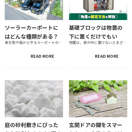
ソーラーカーポートに
基礎ブロックは物置の
はどんな種類がある？
下に置くだけでもい
車を雨や風から守るカーポートの屋根に太陽光パネルを設置して、電力を生み出す設備がソーラーカーポートです。自宅の電気代の削減や余剰電力の売電収入などメリットも多く、注目を集めています。そんなソーラーカーポートには、どのよう...
物置は、家の中に置けないさまざまなものを保管するために便利です。物置を設置する際に基礎ブロックが必要なことは知っていても、基礎ブロックを固定するための工事をすべきか迷っている方もいるかもしれません。物置を設置するにはただ...
主なメーカーや比較ポ
い？物置の固定方法を
イントを解説
解説
READ MORE
READ MORE
庭の砂利敷きにぴった
玄関ドアの鍵をスマー