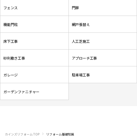
フェンス
門扉
機能門柱
網戸張替え
床下工事
人工芝施工
砂利敷き工事
アプローチ工事
ガレージ
駐車場工事
ガーデンファニチャー
›
カインズリフォーム TOP
リフォーム基礎知識