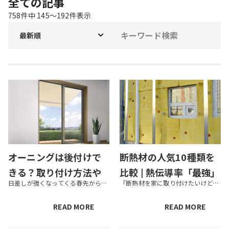
全ての記事
758
件中
145
〜
192
件表示
最新順
オーニングは後付けで
断熱材の人気10種類を
きる？取り付け方法や
比較 | 熱伝導率「最強」
日差しが強くなってくる春先から夏にかけて「オーニングを後付けしたいけれど、可能かどうかを知りたい」「DIYで後付けができる？」と気になっている方もいるでしょう。オーニングの後付けは可能ですが、自宅やアパート、マンションの...
「断熱材を家に取り付けたいけど、どうやって選んだらいいかわからない」 この記事にたどり着いた人は、このような悩みを抱えていませんか？ 断熱材は大きく分けて4種類、細かく分けると10種類もあり、はじめての人が悩んでしまうの...
DIYの可否について解
の素材は？
説！
READ MORE
READ MORE