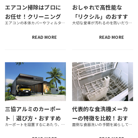
エアコン掃除はプロに
おしゃれで高性能な
お任せ！クリーニング
「リクシル」のおすす
エアコンの本体カバーやフィルターなどは家庭でも掃除することができますが、エアコン内部の奥深くの汚れは、日々のお手入れで除去するのは困難です。そのため、室内の空気を清潔に保つために、エアコンの掃除は定期的にクリーニング業者...
大切な愛車が汚れるのを防いだり、荷物の積み下ろしが楽になったりなど、設置するメリットが多いカーポート。とはいえ、「どんなカーポートを選べばいいかわからない」「人気のカーポートが知りたい」と考えている方も多いでしょう。 人...
業者を選ぶ際のポイン
めカーポート10選｜選
トや料金相場を解説
ぶポイントを解説
READ MORE
READ MORE
三協アルミのカーポー
代表的な食洗機メーカ
ト｜選び方・おすすめ
ーの特徴を比較！おす
カーポートを設置するにあたり、商品の選び方やおすすめの商品を調べている方も多いでしょう。数あるカーポートメーカーの中で三協アルミはおしゃれなデザインをラインナップしているのが特徴で、20種類以上もの商品が展開されています...
面倒な食器洗いの手間を減らしてくれる「食洗機」。近年は1人暮らしにぴったりなコンパクトサイズから、家族みんなの食器を洗える大容量タイプまで、幅広い製品が登場しています。さまざまなメーカーが食洗機を取り扱っているので、どの...
商品・設置の流れを紹
すめ製品も紹介
介