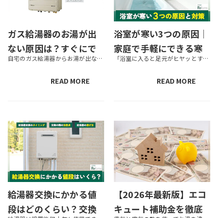
ガス給湯器のお湯が出
浴室が寒い3つの原因｜
ない原因は？すぐにで
家庭で手軽にできる寒
自宅のガス給湯器からお湯が出ない場合、さまざまな原因が考えられます。正しく原因を把握したうえで、適切な対処をすることが大切です。この記事では、給湯器からお湯が出なくて困っている人に向けて、お湯が出ないときにチェックすべき...
「浴室に入ると足元がヒヤッとする」「湯船に浸かっていても肩から上が寒い」など、冬場のお風呂に関する悩みを抱えている方は多いもの。ひんやり寒い浴室には健康上のリスクもあるため、早めの寒さ対策がおすすめです。 本記事では、浴...
きるケース別の対処法
さ対策や、おすすめリ
を詳しく解説
フォームも解説！
READ MORE
READ MORE
給湯器交換にかかる値
【2026年最新版】エコ
段はどのくらい？交換
キュート補助金を徹底