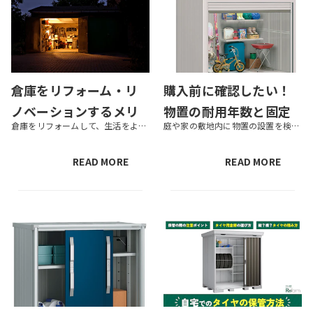
倉庫をリフォーム・リ
購入前に確認したい！
ノベーションするメリ
物置の耐用年数と固定
倉庫をリフォームして、生活をより豊かにしたいと考えている人もいるでしょう。実際、倉庫をオフィスやカフェなどとして活用している事例も多くあります。しかし、かかる費用や必要な手続きなどがわからず、ためらっているケースもあるで...
庭や家の敷地内に物置の設置を検討するにあたり、知っておきたいのが物置の耐用年数と固定資産税についてです。購入した物置によっては、建築確認申請や固定資産税の支払いが必要になったりします。そのため物置を設置する際は、事前に確...
ット・デメリットとは
資産税がかかる条件と
｜注意点など重要ポイ
は？
READ MORE
READ MORE
ントを解説