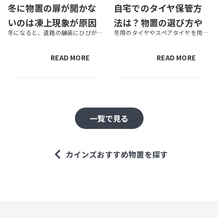
冬に物置の扉が開かな
自宅でのタイヤ保管方
いのは凍上現象が原因
法は？物置の選び方や
冬になると、道路の舗装にひびが入り、分解されて盛り上がっている様子を見たことがあるのではないでしょうか。それが凍上現象です。凍上現象は、土に含まれる水分が凍って体積が膨らむことで起きます。これは住まいの庭で起きることもあ...
冬用のタイヤやスペアタイヤを用意するには、タイヤの置き場所を確保する必要があります。なかには「屋外に積んで保管しているが、倉庫や収納庫を用意したほうがいいのだろうか」と気になる方もいるでしょう。タイヤは保管状態が悪いと、...
かも！？ 対策を解説
劣化を防ぐコツを解
説！
READ MORE
READ MORE
一覧で見る
カインズおすすめ物置を探す