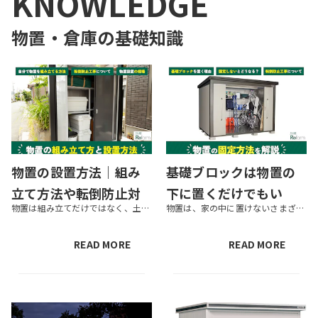
KNOWLEDGE
物置・倉庫
の基礎知識
物置の設置方法｜組み
基礎ブロックは物置の
立て方法や転倒防止対
下に置くだけでもい
物置は組み立てだけではなく、土台を固定するための設置工事が必要です。適切な場所に設置しなければ、台風や地震によって転倒する恐れがあります。転倒すれば中に入っている物や物置本体が破損しかねません。正しい設置方法を知って、転...
物置は、家の中に置けないさまざまなものを保管するために便利です。物置を設置する際に基礎ブロックが必要なことは知っていても、基礎ブロックを固定するための工事をすべきか迷っている方もいるかもしれません。物置を設置するにはただ...
策
い？物置の固定方法を
解説
READ MORE
READ MORE