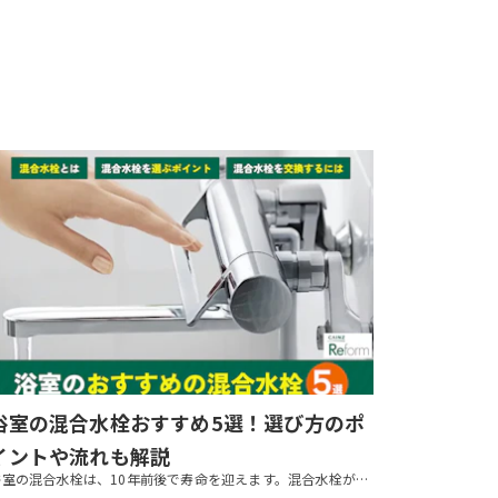
浴室の混合水栓おすすめ5選！選び方のポ
イントや流れも解説
浴室の混合水栓は、10年前後で寿命を迎えます。混合水栓が古くなって汚れが目立ったり水漏れが起こったりしたら、交換を検討しましょう。本記事では、混合水栓のおすすめ商品や、選び方でのポイント、交換の流れなどを紹介します。ぜひ...