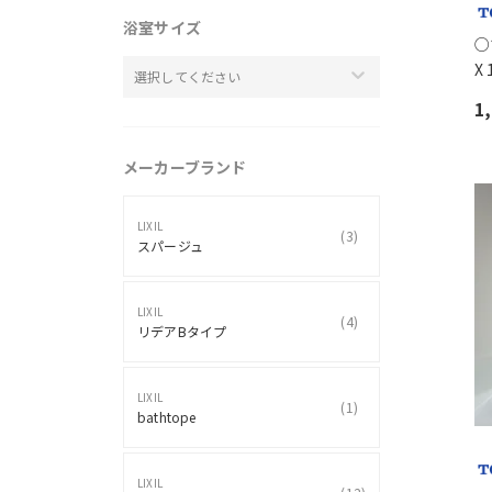
浴室サイズ
○
X
選択してください
1
メーカーブランド
LIXIL
(
3
)
スパージュ
LIXIL
(
4
)
リデアBタイプ
LIXIL
(
1
)
bathtope
LIXIL