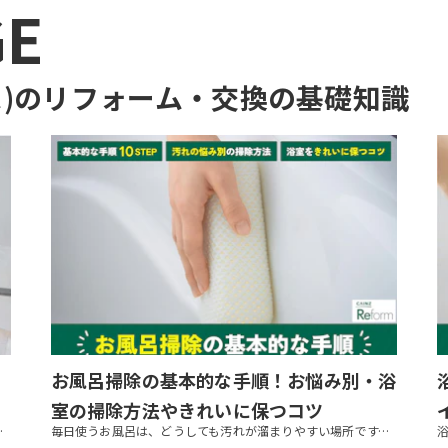
GE
)のリフォーム・交換
の基礎知識
お風呂掃除の基本的な手順！お悩み別・浴
室の掃除方法やきれいに保つコツ
取る方法、カビ防止におすすめのアイテムなどを紹介します。なるべく...
毎日使うお風呂は、どうしても汚れが溜まりやすい場所です。きれいな状態を保ちたくても、つい面倒で掃除が後回しになってしまう方も多いでしょう。浴室掃除は、基本の手順を押さえておくと楽になります。 この記事では、浴室掃除の基本...