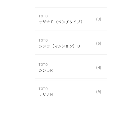
TOTO
(
3
)
サザナ F （ベンチタイプ）
TOTO
(
6
)
シンラ（マンション） D
TOTO
(
4
)
シンラR
TOTO
(
9
)
サザナN