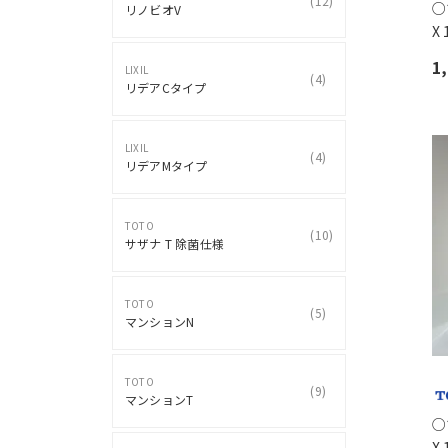
(
12
)
○
リノビオV
X
1
LIXIL
(
4
)
リデアCタイプ
LIXIL
(
4
)
リデアMタイプ
TOTO
(
10
)
サザナ T 除菌仕様
TOTO
(
5
)
マンションN
TOTO
(
9
)
マンションT
○
X