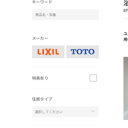
キーワード
8
ユ
メーカー
用
特典有り
住居タイプ
選択してください