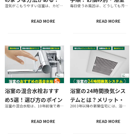
湿気がこもりやすい浴室は、カビが発生しやすい場所です。カビは家族の健康に影響するおそれもあります。 本記事では、浴室のカビ防止方法や、繁殖してしまったカビを取る方法、カビ防止におすすめのアイテムなどを紹介します。なるべく...
毎日使うお風呂は、どうしても汚れが溜まりやすい場所です。きれいな状態を保ちたくても、つい面倒で掃除が後回しになってしまう方も多いでしょう。浴室掃除は、基本の手順を押さえておくと楽になります。 この記事では、浴室掃除の基本...
おすすめのアイテムも
の掃除方法やきれいに
紹介！
保つコツ
READ MORE
READ MORE
浴室の混合水栓おすす
浴室の24時間換気シス
め5選！選び方のポイン
テムとは？メリット・
浴室の混合水栓は、10年前後で寿命を迎えます。混合水栓が古くなって汚れが目立ったり水漏れが起こったりしたら、交換を検討しましょう。本記事では、混合水栓のおすすめ商品や、選び方でのポイント、交換の流れなどを紹介します。ぜひ...
2003年以降の新築住宅には、浴室の快適性を高める効果もある「24時間換気システム」の導入が義務化されています。リフォームやリノベーションを行う際に、24時間換気システムの入れ替えや新設を検討している方も多いでしょう。 ...
トや流れも解説
デメリットや導入のポ
イント
READ MORE
READ MORE