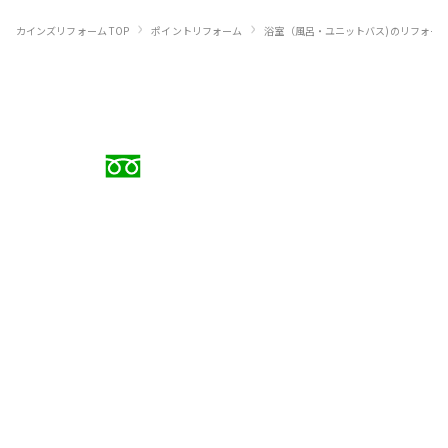
›
›
カインズリフォーム TOP
ポイントリフォーム
浴室（風呂・ユニットバス)のリフォー
お電話でのご相談
0120-88-5279
受付時間 9:00〜18:00（日曜定休）
メールでのお問い合わせ
お問い合わせフォーム