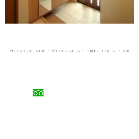
›
›
›
カインズリフォーム TOP
ポイントリフォーム
玄関ドア リフォーム
玄関ドア 
お電話でのご相談
0120-88-5279
受付時間 9:00〜18:00（日曜定休）
メールでのお問い合わせ