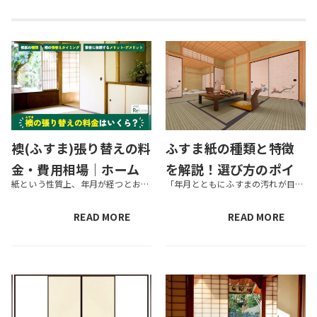
襖(ふすま)張り替えの料
ふすま紙の種類と特徴
金・費用相場｜ホーム
を解説！選び方のポイ
紙という性質上、年月が経つとお手入れしていても劣化が目立ってしまうのが襖(ふすま)。破れや色褪せ、黄ばみなどが気になってきたら、そろそろ襖の張替えどきかもしれません。しかし、はじめて襖を張替える場合、わからないことだらけ...
「年月とともにふすまの汚れが目立つようになってきた」「ふすまを一新させて、お部屋の雰囲気を変えたい」とお考えの方には、ふすま紙の張り替えがおすすめです。 この記事では、ふすま紙の種類や特徴、費用相場などを詳しく解説します...
センターでの価格・値
ントや費用相場は？
段
READ MORE
READ MORE