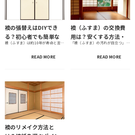
襖の張替えはDIYでき
襖（ふすま）の交換費
る？初心者でも簡単な
用は？安くする方法・
襖（ふすま）は約10年が寿命と言われており、新しい襖に交換するには約1～3万円ほどかかります。そのため、少しでも費用を安くするために「自分でDIYしてしまおう」と考えている方も少なくないでしょう。 結論から言うと、襖の張...
「襖（ふすま）の汚れが目立つ」 「子どもやペットが襖紙を破いてしまった」 そんなときには、襖の交換がおすすめ。しかし、襖の交換にはさまざまな手法やグレードなどがあるため、どれにしたら良いか迷ってしまう方も多いでしょう。 ...
方法・失敗しないコツ
賃貸の費用負担をわか
とは？
りやすく
READ MORE
READ MORE
襖のリメイク方法と