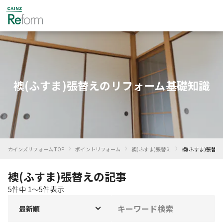
襖(ふすま)張替えのリフォーム基礎知識
›
›
›
カインズリフォーム TOP
ポイントリフォーム
襖(ふすま)張替え
襖(ふすま)張替え
襖(ふすま)張替えの記事
5
件中
1
〜
5
件表示
最新順