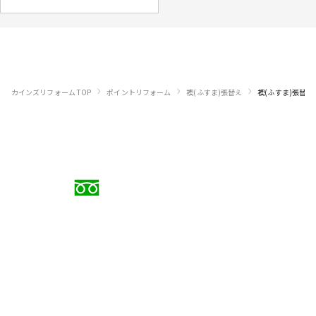
›
›
›
カインズリフォーム TOP
ポイントリフォーム
襖(ふすま)張替え
襖(ふすま)張替え
お電話でのご相談
0120-88-5279
受付時間 9:00〜18:00（日曜定休）
メールでのお問い合わせ