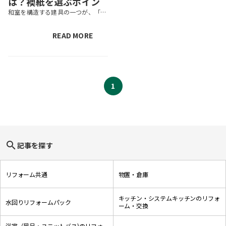
は？襖紙を選ぶポイン
和室を構造する建具の一つが、「襖」です。押入れや出入り口に設置される襖は、経年とともに黄ばみや色褪せが目立ちやすくなります。襖の張り替えは後回しになりがちですが、汚れが目立ってきたらリメイクしてみるのもおすすめです。 こ...
トやDIYする方法を紹介
READ MORE
1
search
記事を探す
リフォーム共通
物置・倉庫
キッチン・システムキッチンのリフォ
水回りリフォームパック
ーム・交換
浴室（風呂・ユニットバス)のリフォ