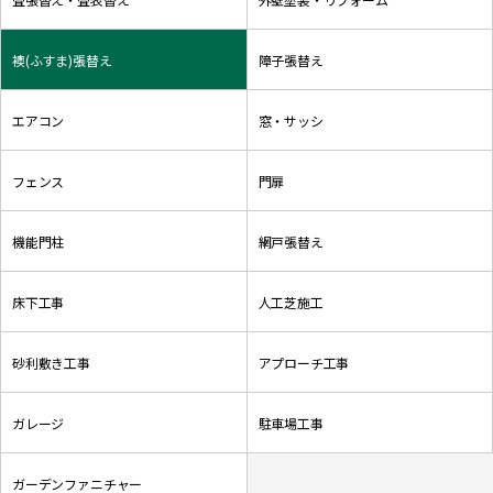
襖(ふすま)張替え
障子張替え
エアコン
窓・サッシ
フェンス
門扉
機能門柱
網戸張替え
床下工事
人工芝施工
砂利敷き工事
アプローチ工事
ガレージ
駐車場工事
ガーデンファニチャー