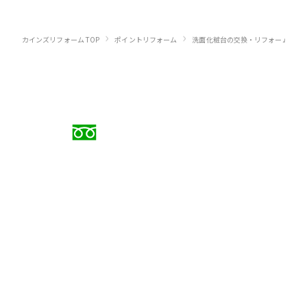
›
›
›
カインズリフォーム TOP
ポイントリフォーム
洗面化粧台の交換・リフォーム
お電話でのご相談
0120-88-5279
受付時間 9:00〜18:00（日曜定休）
メールでのお問い合わせ
お問い合わせフォーム