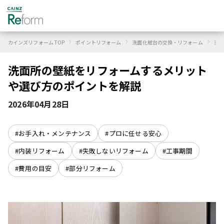
›
›
›
カインズリフォーム TOP
ポイントリフォーム
洗面化粧台の交換・リフォーム
洗面
洗面所の壁紙をリフォームするメリット
や選び方のポイントを解説
2026年04月28日
#お手入れ・メンテナンス
#プロに任せる安心
#内装リフォーム
#失敗しないリフォーム
#工事期間
#費用の目安
#部分リフォーム