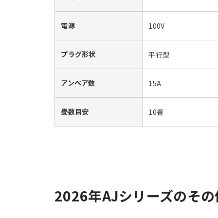
電源
100V
プラグ形状
平行型
アンペア数
15A
畳数目安
10畳
2026年AJシリーズのそ