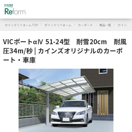
›
›
›
›
カインズリフォーム TOP
ポイントリフォーム
カーポート
商品一覧
カインズ
VICポートαⅣ 51-24型 耐雪20cm 耐風
圧34m/秒 | カインズオリジナルのカーポ
ート・車庫