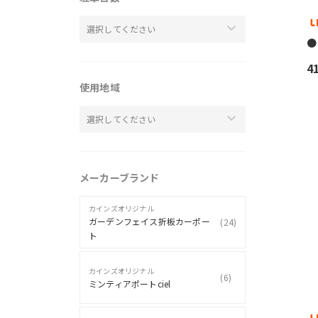
選択してください
●
4
使用地域
選択してください
メーカーブランド
カインズオリジナル
ガーデンフェイス折板カーポー
(
24
)
ト
カインズオリジナル
(
6
)
ミンティアポートciel