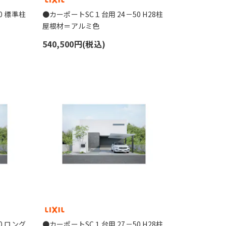
0 標準柱
●カーポートSC１台用 24－50 H28柱
屋根材＝アルミ色
540,500円(税込)
0 ロング
●カーポートSC１台用 27－50 H28柱