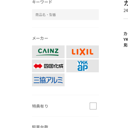
キーワード
2
カ
メーカー
Y
見
特典有り
駐車台数