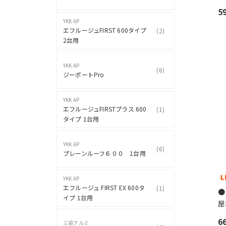
5
YKK AP
エフルージュFIRST 600タイプ
(
2
)
2台用
YKK AP
(
6
)
ジーポートPro
YKK AP
エフルージュFIRSTプラス 600
(
1
)
タイプ 1台用
YKK AP
(
6
)
プレーンルーフ６００ 1台用
YKK AP
エフルージュ FIRST EX 600タ
(
1
)
●
イプ 1台用
屋
6
三協アルミ