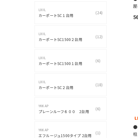
屋
LIXIL
(
24
)
カーポートSC１台用
5
LIXIL
(
12
)
カーポートSC1500２台用
LIXIL
(
6
)
カーポートSC1500１台用
LIXIL
(
18
)
カーポートSC２台用
YKK AP
(
6
)
プレーンルーフ６００ 2台用
●
YKK AP
(
1
)
柱
エフルージュ1500タイプ 2台用