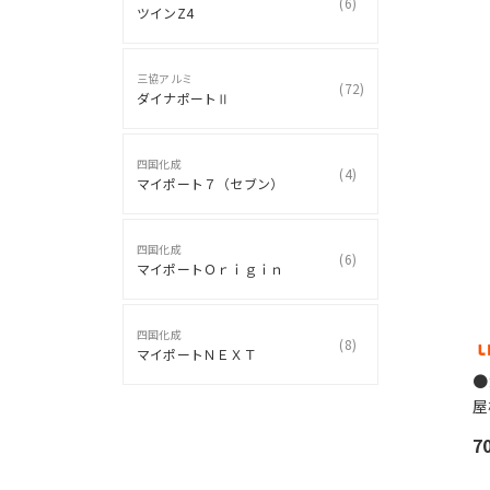
(
6
)
ツインZ4
三協アルミ
(
72
)
ダイナポートⅡ
四国化成
(
4
)
マイポート７（セブン）
四国化成
(
6
)
マイポートＯｒｉｇｉｎ
四国化成
(
8
)
マイポートＮＥＸＴ
●
屋
7