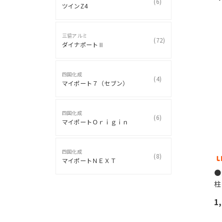
(
6
)
ツインZ4
三協アルミ
(
72
)
ダイナポートⅡ
四国化成
(
4
)
マイポート７（セブン）
四国化成
(
6
)
マイポートＯｒｉｇｉｎ
四国化成
(
8
)
マイポートＮＥＸＴ
●
柱
1