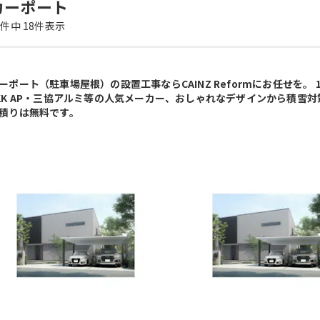
カーポート
8
件中
18
件表示
ーポート（駐車場屋根）の設置工事ならCAINZ Reformにお任せを。 1台
KK AP・三協アルミ等の人気メーカー、おしゃれなデザインから積雪
積りは無料です。