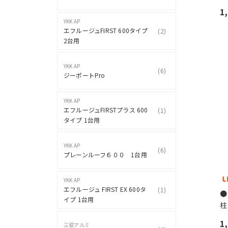
1
YKK AP
エフルージュFIRST 600タイプ
(
2
)
2台用
YKK AP
(
6
)
ジーポートPro
YKK AP
エフルージュFIRSTプラス 600
(
1
)
タイプ 1台用
YKK AP
(
6
)
プレーンルーフ６００ 1台用
YKK AP
エフルージュ FIRST EX 600タ
(
1
)
●
イプ 1台用
柱
1
三協アルミ