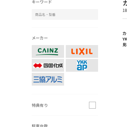
キーワード
1
カ
メーカー
Y
見
特典有り
駐車台数