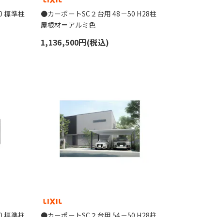
0 標準柱
●カーポートSC２台用 48－50 H28柱
屋根材＝アルミ色
1,136,500円(税込)
0 標準柱
●カーポートSC２台用 54－50 H28柱