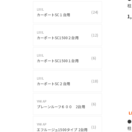
柱
LIXIL
(
24
)
カーポートSC１台用
1
LIXIL
(
12
)
カーポートSC1500２台用
LIXIL
(
6
)
カーポートSC1500１台用
LIXIL
(
18
)
カーポートSC２台用
YKK AP
(
6
)
プレーンルーフ６００ 2台用
●
YKK AP
(
1
)
柱
エフルージュ1500タイプ 2台用