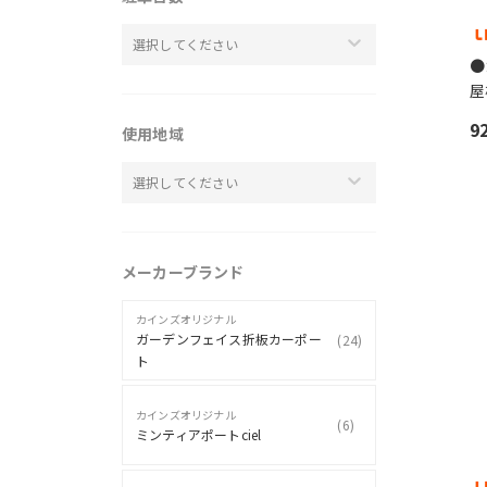
選択してください
●
屋
9
使用地域
選択してください
メーカーブランド
カインズオリジナル
ガーデンフェイス折板カーポー
(
24
)
ト
カインズオリジナル
(
6
)
ミンティアポートciel