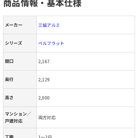
商品情報・基本仕様
メーカー
三協アルミ
シリーズ
ベルフラット
間口
2,167
奥行
2,129
高さ
2,000
マンション／
両方対応
戸建対応
工期
1～2日