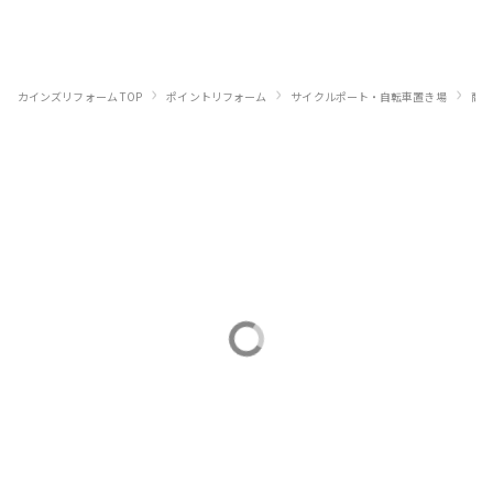
›
›
›
カインズリフォーム TOP
ポイントリフォーム
サイクルポート・自転車置き場
商品