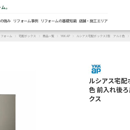
ーム。
の強み
リフォーム事例
リフォームの基礎知識
店舗・施工エリア
›
›
›
›
›
リフォーム
宅配ボックス
商品一覧
YKK AP
ルシアス宅配ボックス3型 アルミ色
ルシアス宅配
色 前入れ後ろ出
クス