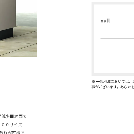
null
※ 一部地域においては
事がございます。あらか
が減少■対面で
１００サイズ
け取りが可能で