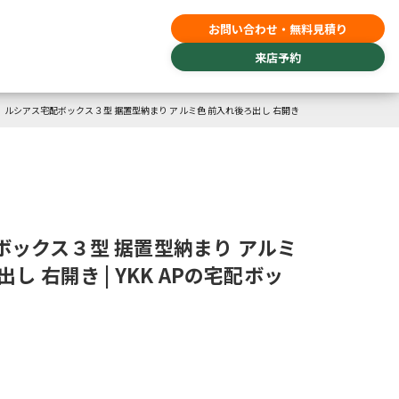
お問い合わせ・無料見積り
来店予約
ルシアス宅配ボックス３型 据置型納まり アルミ色 前入れ後ろ出し 右開き
ボックス３型 据置型納まり アルミ
し 右開き | YKK APの宅配ボッ