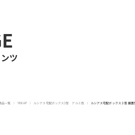
GE
テンツ
›
›
›
商品一覧
YKK AP
ルシアス宅配ボックス3型 アルミ色
ルシアス宅配ボックス３型 据置