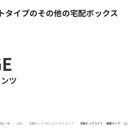
クトタイプのその他の宅配ボックス
GE
テンツ
›
›
›
商品一覧
LIXIL
宅配ボックスKT コンパクトタイプ
宅配ボックスＫＴ 据置タイプ コン