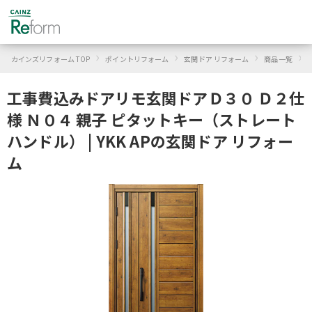
›
›
›
›
カインズリフォーム TOP
ポイントリフォーム
玄関ドア リフォーム
商品一覧
Y
工事費込みドアリモ玄関ドアＤ３０ Ｄ２仕
様 Ｎ０４ 親子 ピタットキー（ストレート
ハンドル） | YKK APの玄関ドア リフォー
ム