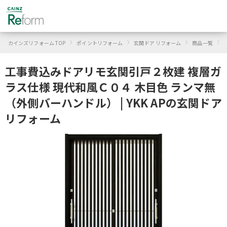
›
›
›
›
カインズリフォーム TOP
ポイントリフォーム
玄関ドア リフォーム
商品一覧
Y
工事費込みドアリモ玄関引戸２枚建 複層ガ
ラス仕様 現代和風Ｃ０４ 木目色 ランマ無
（外側バーハンドル） | YKK APの玄関ドア
リフォーム