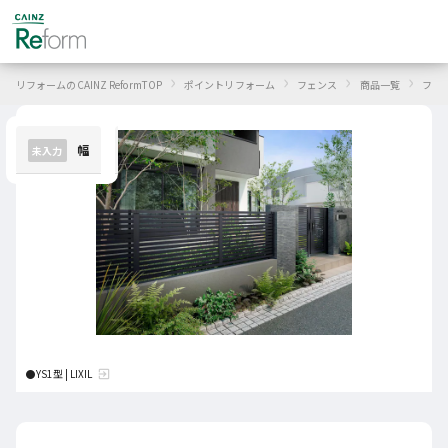
›
›
›
›
リフォームのCAINZ ReformTOP
ポイントリフォーム
フェンス
商品一覧
フェ
幅
高さ
カラー
ブロッ
未入力
未入力
未入力
未入力
●YS1型 | LIXIL
exit_to_app