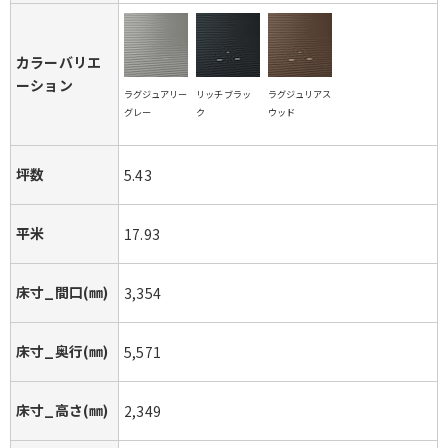
カラーバリエ
ーション
ラグジュアリー
リッチブラッ
ラグジュリアス
グレー
ク
ウッド
坪数
5.43
平米
17.93
床寸_間口(㎜)
3,354
床寸_奥行(㎜)
5,571
床寸_高さ(㎜)
2,349