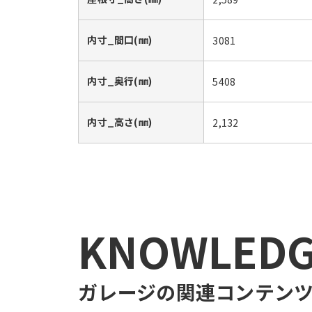
内寸_間口(㎜)
3081
内寸_奥行(㎜)
5408
内寸_高さ(㎜)
2,132
KNOWLED
ガレージ
の関連コンテン