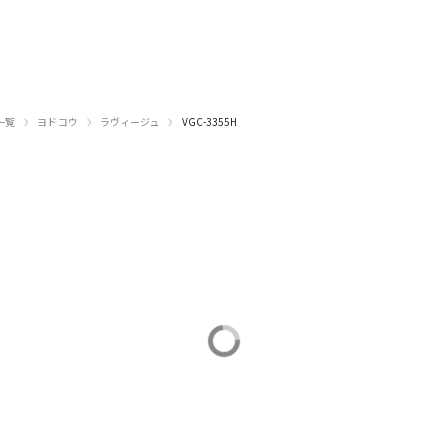
›
›
›
一覧
ヨドコウ
ラヴィージュ
VGC-3355H