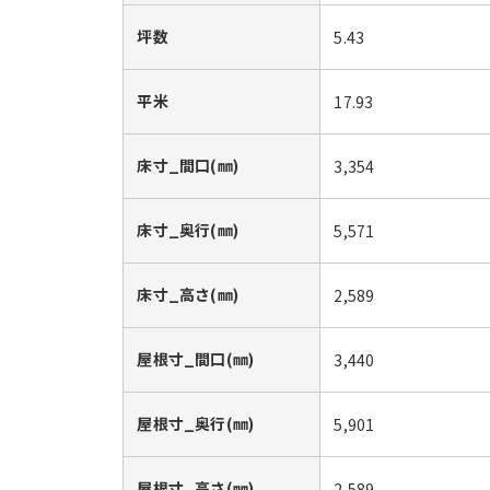
坪数
5.43
平米
17.93
床寸_間口(㎜)
3,354
床寸_奥行(㎜)
5,571
床寸_高さ(㎜)
2,589
屋根寸_間口(㎜)
3,440
屋根寸_奥行(㎜)
5,901
屋根寸_高さ(㎜)
2,589