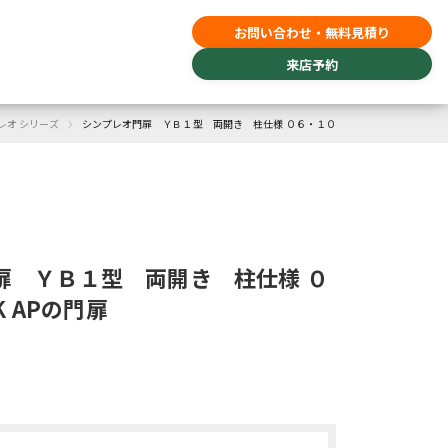
お問い合わせ・無料見積り
来店予約
›
レオ シリーズ
シンプレオ門扉 ＹＢ１型 両開き 柱仕様 ０６・１０
扉 ＹＢ１型 両開き 柱仕様 ０
K APの門扉