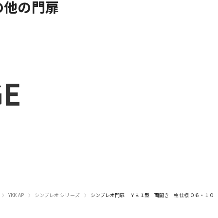
の他の門扉
GE
›
›
›
YKK AP
シンプレオ シリーズ
シンプレオ門扉 ＹＢ１型 両開き 柱仕様 ０６・１０