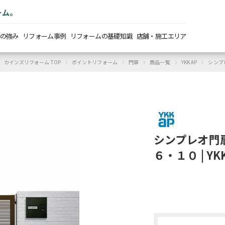
ーム。
の強み
リフォーム事例
リフォームの基礎知識
店舗・施工エリア
›
›
›
›
›
カインズリフォーム TOP
ポイントリフォーム
門扉
商品一覧
YKK AP
シンプ
シンプレオ門
６・１０ | YK