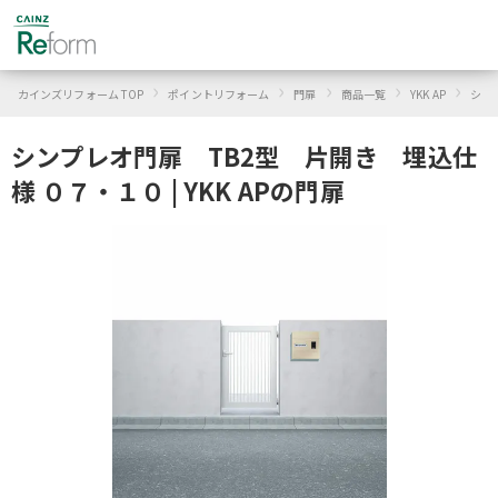
›
›
›
›
›
カインズリフォーム TOP
ポイントリフォーム
門扉
商品一覧
YKK AP
シン
シンプレオ門扉 TB2型 片開き 埋込仕
様 ０７・１０ | YKK APの門扉