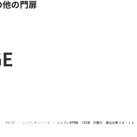
の他の門扉
GE
›
›
›
YKK AP
シンプレオ シリーズ
シンプレオ門扉 TB2型 片開き 埋込仕様 ０６・１２