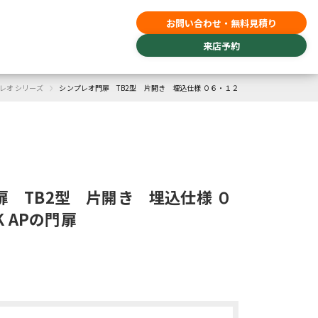
お問い合わせ・無料見積り
来店予約
›
レオ シリーズ
シンプレオ門扉 TB2型 片開き 埋込仕様 ０６・１２
扉 TB2型 片開き 埋込仕様 ０
K APの門扉