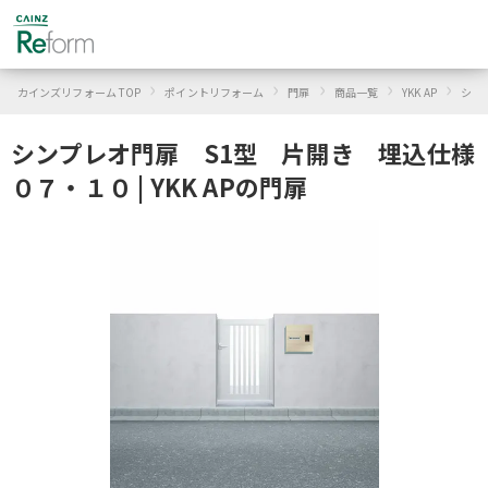
›
›
›
›
›
カインズリフォーム TOP
ポイントリフォーム
門扉
商品一覧
YKK AP
シン
シンプレオ門扉 S1型 片開き 埋込仕様
０７・１０ | YKK APの門扉