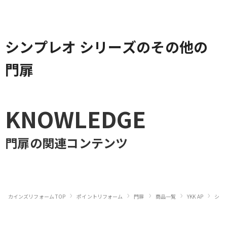
シンプレオ シリーズのその他の
門扉
KNOWLEDGE
門扉
の関連コンテンツ
›
›
›
›
›
カインズリフォーム TOP
ポイントリフォーム
門扉
商品一覧
YKK AP
シン