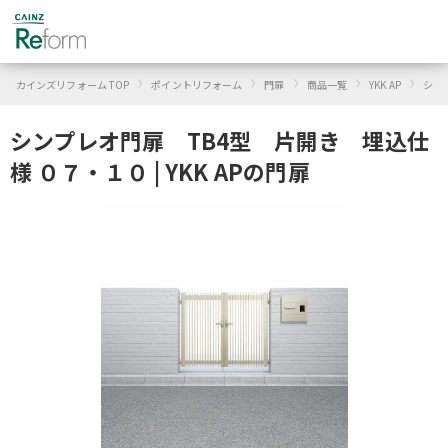
›
›
›
›
›
カインズリフォーム TOP
ポイントリフォーム
門扉
商品一覧
YKK AP
シン
シンプレオ門扉 TB4型 片開き 埋込仕
様 ０７・１０ | YKK APの門扉