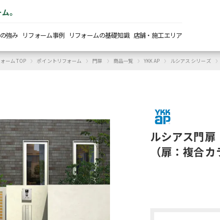
ーム。
の強み
リフォーム事例
リフォームの基礎知識
店舗・施工エリア
›
›
›
›
›
›
ォーム TOP
ポイントリフォーム
門扉
商品一覧
YKK AP
ルシアス シリーズ
ルシアス門扉
（扉：複合カラ