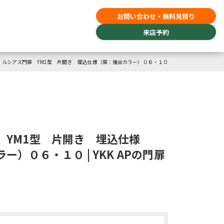
お問い合わせ・無料見積り
来店予約
ルシアス門扉 YM1型 片開き 埋込仕様（扉：複合カラー）０６・１０
 YM1型 片開き 埋込仕様
ー）０６・１０ | YKK APの門扉