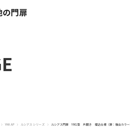
他の門扉
GE
›
›
›
YKK AP
ルシアス シリーズ
ルシアス門扉 YM1型 片開き 埋込仕様（扉：複合カラ