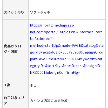
スイッチ形状
ソフトタッチ
https://noritz.mediapress-
net.com/iportal/CatalogViewInterfaceStart
UpAction.do?
method=startUp&mode=PAGE&catalogCate
商品カタロ
グ・図面
goryId=&catalogId=20579690000&pageGrou
pId=1&volumeID=NRZ50001&keyword=&cat
egoryID=&sortKey=&sortOrder=&designID=
NRZD001&designConfirmFlg=
工期
半日
施工対象エリ
カインズ店舗のある地域
ア