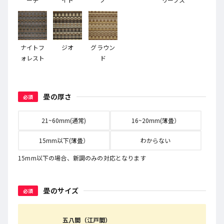
ナイトフ
ジオ
グラウン
ォレスト
ド
畳の厚さ
必須
21~60mm(通常)
16~20mm(薄畳）
15mm以下(薄畳）
わからない
15mm以下の場合、新調のみの対応となります
畳のサイズ
必須
五八間（江戸間）