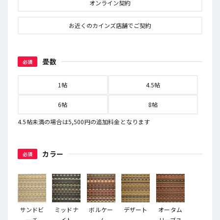
オンライン契約
お近くのカインズ店舗でご契約
畳数
必須
1帖
4.5帖
6帖
8帖
4.5
帖未満の場合は
5,500
円の追加料金となります
カラー
必須
サンドビ
ミッドナ
ボルケー
デザート
オータム
ーチ
イト
ノ
リーブス