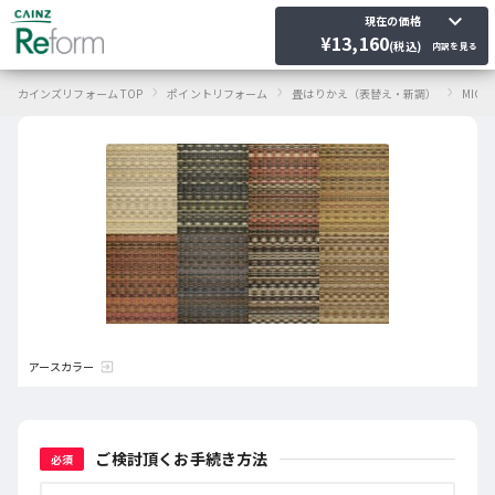
keyboard_arrow_down
現在の価格
¥
13,160
(税込)
内訳を見る
›
›
›
カインズリフォーム TOP
ポイントリフォーム
畳はりかえ（表替え・新調）
MIGU
アースカラー
exit_to_app
ご検討頂くお手続き方法
必須