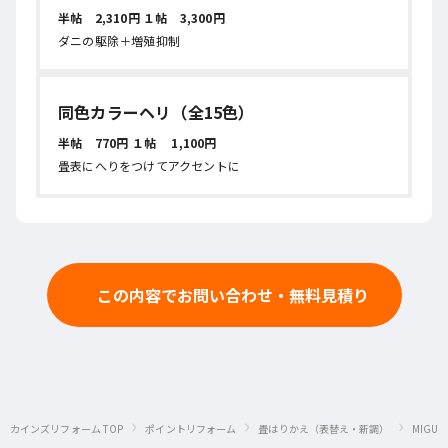
半帖 2,310円 １帖 3,300円
ダニの駆除＋増殖抑制
同色カラーヘリ（全15色）
半帖 770円 １帖 1,100円
畳表にへりをつけてアクセントに
この内容でお問い合わせ・無料見積り
›
›
›
カインズリフォーム TOP
ポイントリフォーム
畳はりかえ（表替え・新調）
MIGUS