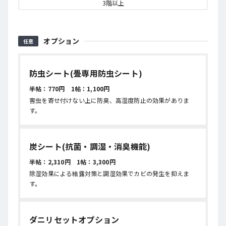
3階以上
オプション
任意
防虫シート(畳専用防虫シート)
半帖：770円 1帖：1,100円
害虫を寄せ付けない上に防臭、高湿度防止の効果がありま
す。
炭シート(抗菌・調湿・消臭機能)
半帖：2,310円 1帖：3,300円
除湿効果による結露対策と調湿効果でカビの発生を抑えま
す。
ダニリセットオプション