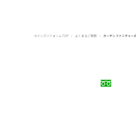
›
›
カインズリフォーム TOP
よくあるご質問
ガーデンファニチャー
お電話で
0120
受付時間 9:00〜