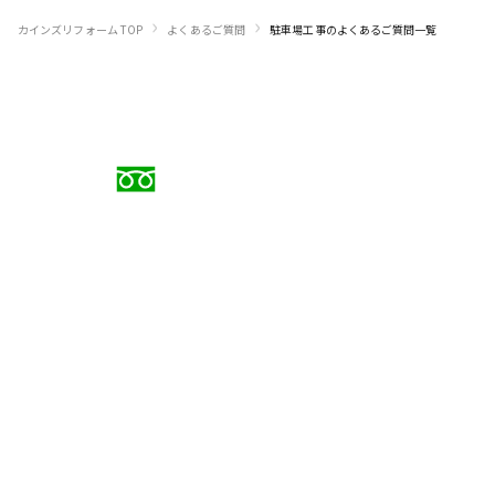
›
›
カインズリフォーム TOP
よくあるご質問
駐車場工事のよくあるご質問一覧
お電話でのご相談
0120-88-5279
受付時間 9:00〜18:00（日曜定休）
メールでのお問い合わせ
お問い合わせフォーム