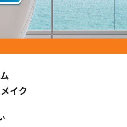
ーム
リメイク
い