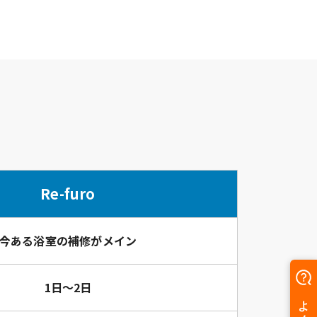
Re-furo
今ある浴室の
補修がメイン
1日～2日