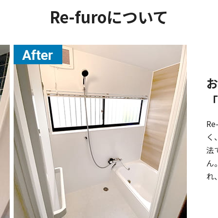
Re-furoについて
R
く
法
ん
れ