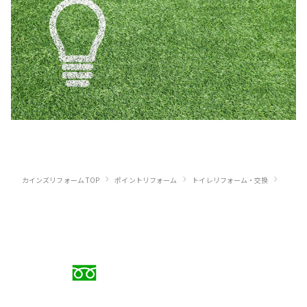
›
›
›
カインズリフォーム TOP
ポイントリフォーム
トイレリフォーム・交換
トイレ
お電話でのご相談
0120-88-5279
受付時間 9:00〜18:00（日曜定休）