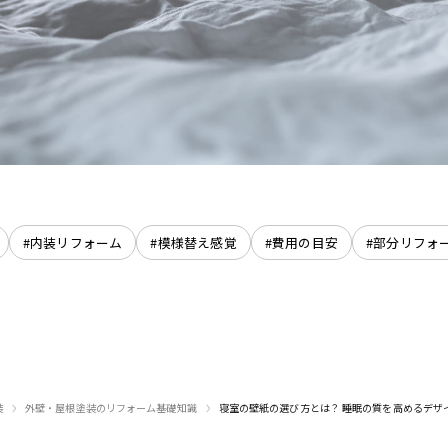
#内装リフォーム
#模様替え感覚
#費用の目安
#部分リフォ
›
›
装
外壁・屋根塗装のリフォーム基礎知識
寝室の壁紙の選び方とは？ 睡眠の質を高めるデザ