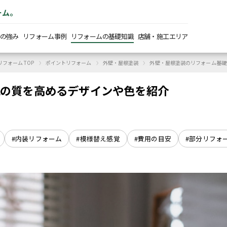
ーム。
の強み
リフォーム事例
リフォームの基礎知識
店舗・施工エリア
›
›
›
フォーム TOP
ポイントリフォーム
外壁・屋根塗装
外壁・屋根塗装のリフォーム基礎
眠の質を高めるデザインや色を紹介
#内装リフォーム
#模様替え感覚
#費用の目安
#部分リフォ