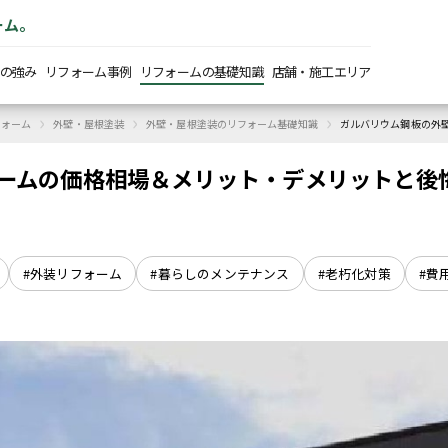
ーム。
の強み
リフォーム事例
リフォームの基礎知識
店舗・施工エリア
›
›
›
フォーム
外壁・屋根塗装
外壁・屋根塗装のリフォーム基礎知識
ガルバリウム鋼板の外
ームの価格相場＆メリット・デメリットと後
#外装リフォーム
#暮らしのメンテナンス
#老朽化対策
#費