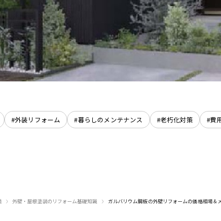
#外装リフォーム
#暮らしのメンテナンス
#老朽化対策
#費
›
›
装
外壁・屋根塗装のリフォーム基礎知識
ガルバリウム鋼板の外壁リフォームの価格相場＆