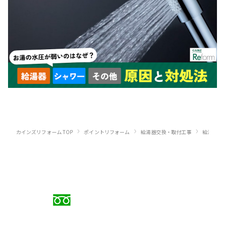
›
›
›
カインズリフォーム TOP
ポイントリフォーム
給湯器交換・取付工事
給湯器交
お電話でのご相談
0120-88-5279
受付時間 9:00〜18:00（日曜定休）