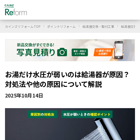
›
›
›
カインズリフォーム TOP
ポイントリフォーム
給湯器交換・取付工事
給湯器交換・
お湯だけ水圧が弱いのは給湯器が原因？
対処法や他の原因について解説
2025年10月14日