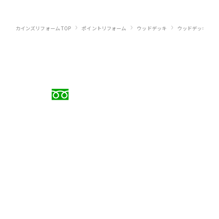
›
›
›
カインズリフォーム TOP
ポイントリフォーム
ウッドデッキ
ウッドデッキのリ
お電話でのご相談
0120-88-5279
受付時間 9:00〜18:00（日曜定休）
メールでのお問い合わせ
お問い合わせフォーム