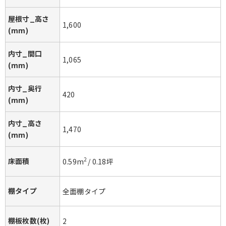
屋根寸_高さ
1,600
(mm)
内寸_間口
1,065
(mm)
内寸_奥行
420
(mm)
内寸_高さ
1,470
(mm)
床面積
2
0.59
m
/
0.18
坪
棚タイプ
全面棚タイプ
棚板枚数(枚)
2