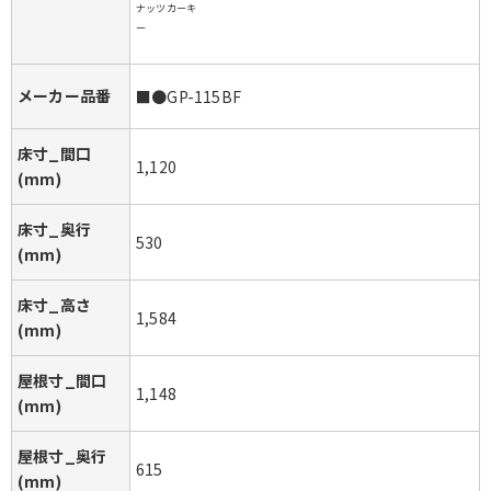
ナッツカーキ
ー
メーカー品番
■●GP-115BF
床寸_間口
1,120
(mm)
床寸_奥行
530
(mm)
床寸_高さ
1,584
(mm)
屋根寸_間口
1,148
(mm)
屋根寸_奥行
615
(mm)