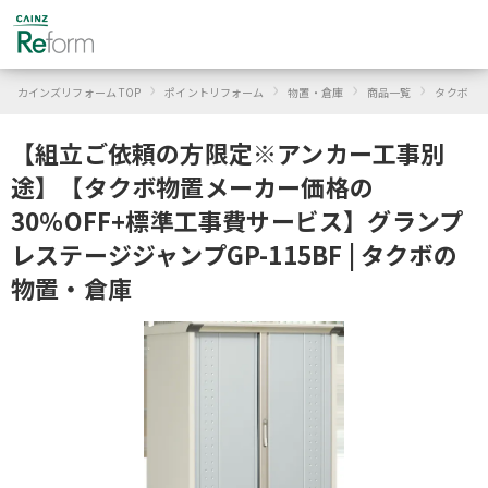
›
›
›
›
›
カインズリフォーム TOP
ポイントリフォーム
物置・倉庫
商品一覧
タクボ
【組立ご依頼の方限定※アンカー工事別
途】【タクボ物置メーカー価格の
30％OFF+標準工事費サービス】グランプ
レステージジャンプGP-115BF | タクボの
物置・倉庫