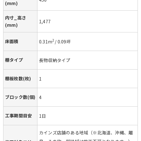
(mm)
内寸_高さ
1,477
(mm)
床面積
2
0.31
m
/
0.09
坪
棚タイプ
長物収納タイプ
棚板枚数(枚)
1
ブロック数(個)
4
工事期間目安
1日
カインズ店舗のある地域（※北海道、沖縄、離