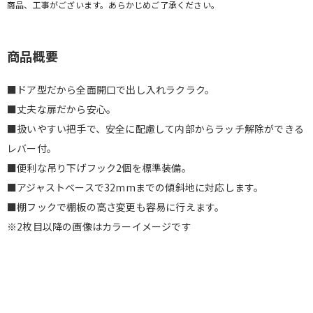
商品、工事がございます。あらかじめご了承ください。
商品概要
■ドア型だから全面開口で出し入れラクラク。
■丈夫な扉だから安心。
■扱いやすい把手で、安全に配慮して内部からラッチ解除ができる
レバー付。
■便利な吊り下げフック2個を標準装備。
■アジャストベースで32mmまでの傾斜地に対応します。
■棚フックで棚板の高さ変更も容易に行えます。
※2枚目以降の画像はカラーイメージです