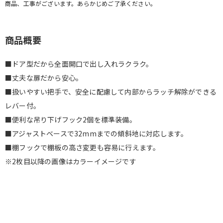
商品、工事がございます。あらかじめご了承ください。
商品概要
■ドア型だから全面開口で出し入れラクラク。
■丈夫な扉だから安心。
■扱いやすい把手で、安全に配慮して内部からラッチ解除ができる
レバー付。
■便利な吊り下げフック2個を標準装備。
■アジャストベースで32mmまでの傾斜地に対応します。
■棚フックで棚板の高さ変更も容易に行えます。
※2枚目以降の画像はカラーイメージです