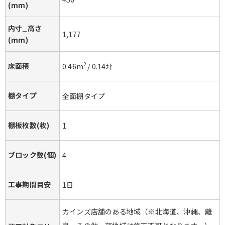
(mm)
内寸_高さ
1,177
(mm)
床面積
2
0.46
m
/
0.14
坪
棚タイプ
全面棚タイプ
棚板枚数(枚)
1
ブロック数(個)
4
工事期間目安
1日
カインズ店舗のある地域（※北海道、沖縄、離