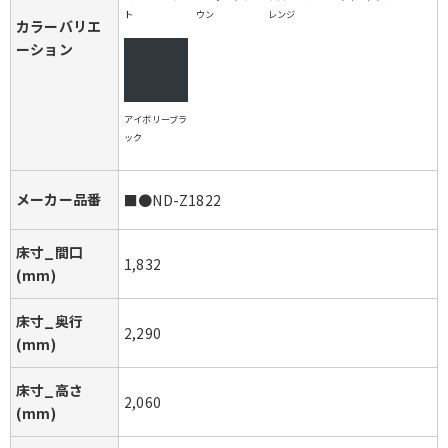
ト
ウン
レンジ
カラーバリエ
ーション
アイボリーブラ
ック
メーカー品番
■●ND-Z1822
床寸_間口
1,832
(mm)
床寸_奥行
2,290
(mm)
床寸_高さ
2,060
(mm)