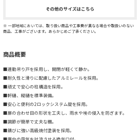
その他のサイズはこちら
※ 一部地域においては、取り扱い商品や工事費が異なる場合や取扱いのない
商品、工事がございます。あらかじめご了承ください。
商品概要
■連動吊り戸を採用し、開閉が軽くて静か。
■耐久性と滑りに配慮したアルミレールを採用。
■頑丈で安心の柱構造を採用。
■軒樋、縦樋を標準装備。
■安心と便利の2ロックシステム錠を採用。
■扉の合わせ目の形状を工夫し、雨水や埃の侵入を防ぎます。
■調節が簡単で丈夫な棚。
■錆びに強い高級焼付塗装を採用。
■庫内の空気を対流させる換気口付。