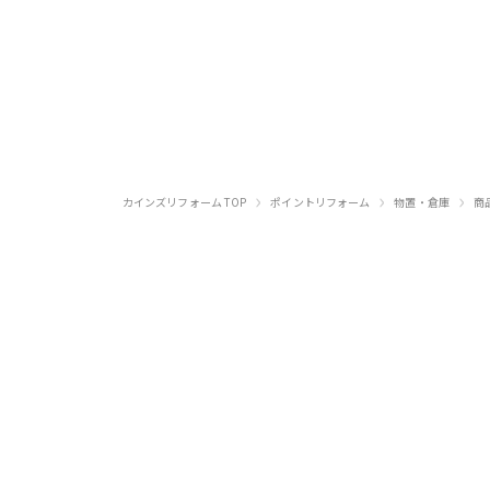
›
›
›
カインズリフォーム TOP
ポイントリフォーム
物置・倉庫
商