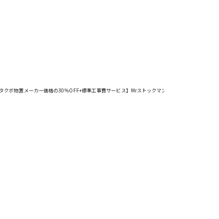
ボ物置メーカー価格の30％OFF+標準工事費サービス】MrストックマンダンディND-Z2219