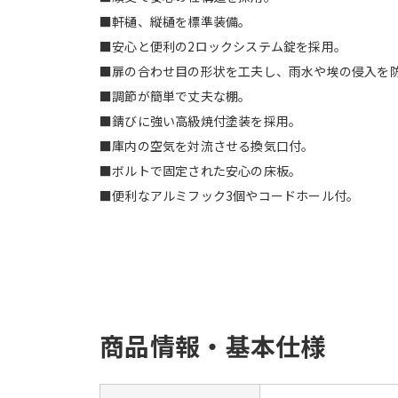
■軒樋、縦樋を標準装備。
■安心と便利の2ロックシステム錠を採用。
■扉の合わせ目の形状を工夫し、雨水や埃の侵入を
■調節が簡単で丈夫な棚。
■錆びに強い高級焼付塗装を採用。
■庫内の空気を対流させる換気口付。
■ボルトで固定された安心の床板。
■便利なアルミフック3個やコードホール付。
商品情報・基本仕様