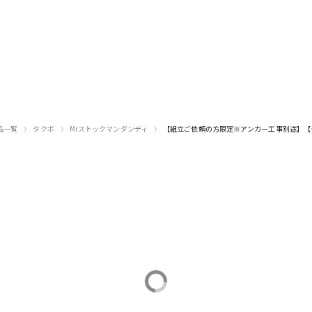
›
›
›
品一覧
タクボ
Mrストックマンダンディ
【組立ご依頼の方限定※アンカー工事別途】【タク