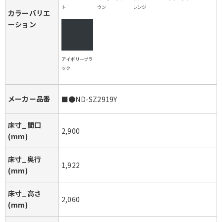
ト
ウン
レンジ
カラーバリエ
ーション
アイボリーブラ
ック
メーカー品番
■●ND-SZ2919Y
床寸_間口
2,900
(mm)
床寸_奥行
1,922
(mm)
床寸_高さ
2,060
(mm)