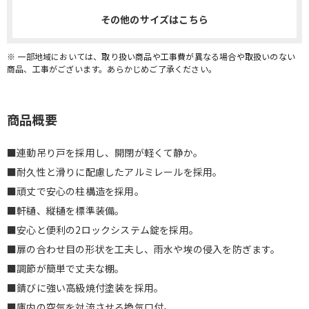
その他のサイズはこちら
※ 一部地域においては、取り扱い商品や工事費が異なる場合や取扱いのない
商品、工事がございます。あらかじめご了承ください。
商品概要
■連動吊り戸を採用し、開閉が軽くて静か。
■耐久性と滑りに配慮したアルミレールを採用。
■頑丈で安心の柱構造を採用。
■軒樋、縦樋を標準装備。
■安心と便利の2ロックシステム錠を採用。
■扉の合わせ目の形状を工夫し、雨水や埃の侵入を防ぎます。
■調節が簡単で丈夫な棚。
■錆びに強い高級焼付塗装を採用。
■庫内の空気を対流させる換気口付。