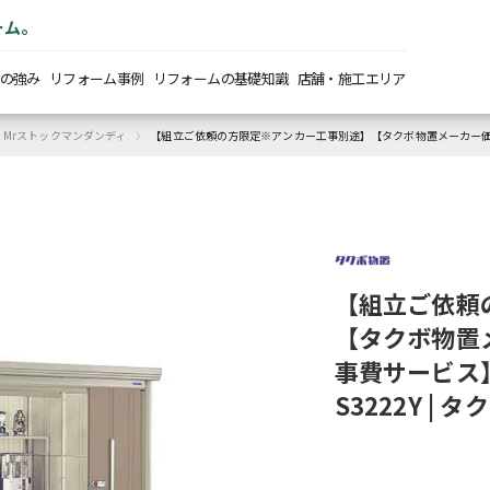
ーム。
の強み
リフォーム事例
リフォームの基礎知識
店舗・施工エリア
›
Mrストックマンダンディ
【組立ご依頼の方限定※アンカー工事別途】【タクボ物置メーカー価格の3
【組立ご依頼
【タクボ物置メ
事費サービス】
S3222Y |