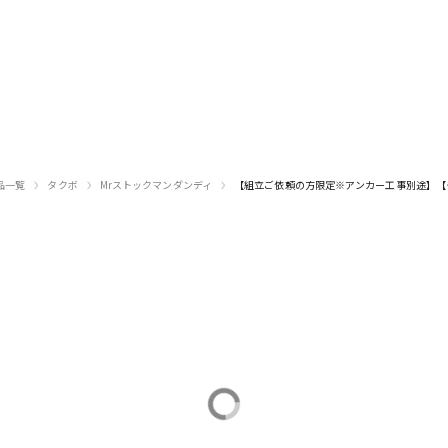
›
›
›
品一覧
タクボ
Mrストックマンダンディ
【組立ご依頼の方限定※アンカー工事別途】【タク