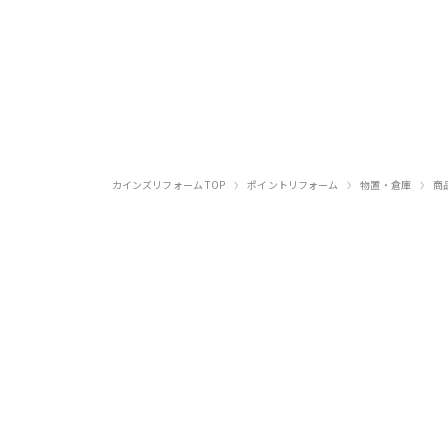
›
›
›
カインズリフォーム TOP
ポイントリフォーム
物置・倉庫
商