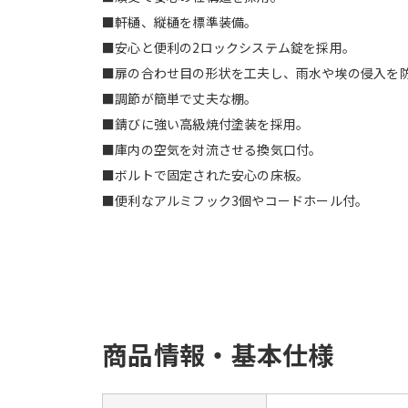
■軒樋、縦樋を標準装備。
■安心と便利の2ロックシステム錠を採用。
■扉の合わせ目の形状を工夫し、雨水や埃の侵入を
■調節が簡単で丈夫な棚。
■錆びに強い高級焼付塗装を採用。
■庫内の空気を対流させる換気口付。
■ボルトで固定された安心の床板。
■便利なアルミフック3個やコードホール付。
商品情報・基本仕様