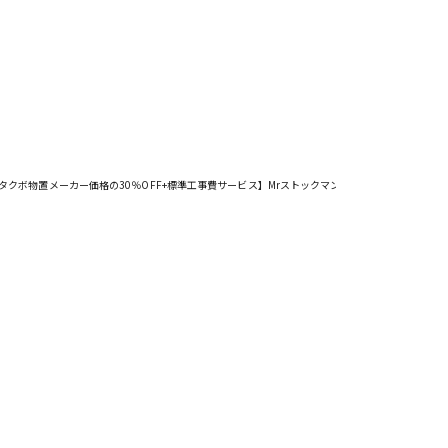
ボ物置メーカー価格の30％OFF+標準工事費サービス】MrストックマンダンディND-S3222Y