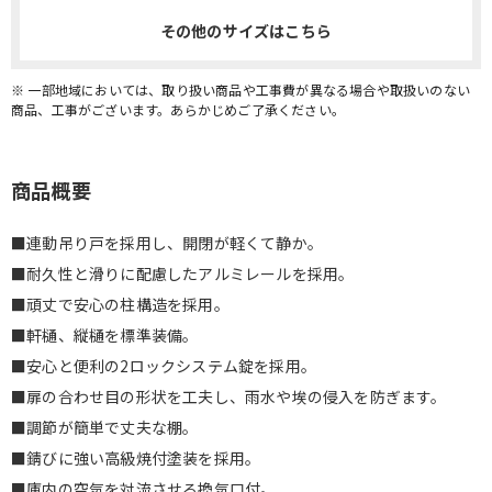
その他のサイズはこちら
※ 一部地域においては、取り扱い商品や工事費が異なる場合や取扱いのない
商品、工事がございます。あらかじめご了承ください。
商品概要
■連動吊り戸を採用し、開閉が軽くて静か。
■耐久性と滑りに配慮したアルミレールを採用。
■頑丈で安心の柱構造を採用。
■軒樋、縦樋を標準装備。
■安心と便利の2ロックシステム錠を採用。
■扉の合わせ目の形状を工夫し、雨水や埃の侵入を防ぎます。
■調節が簡単で丈夫な棚。
■錆びに強い高級焼付塗装を採用。
■庫内の空気を対流させる換気口付。