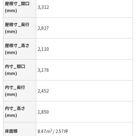
屋根寸_間口
3,312
(mm)
屋根寸_奥行
2,827
(mm)
屋根寸_高さ
2,110
(mm)
内寸_間口
3,176
(mm)
内寸_奥行
2,452
(mm)
内寸_高さ
1,850
(mm)
床面積
2
8.47
m
/
2.57
坪