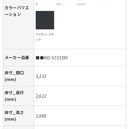
ト
ウン
レンジ
カラーバリエ
ーション
アイボリーブラ
ック
メーカー品番
■●ND-SZ3226Y
床寸_間口
3,232
(mm)
床寸_奥行
2,622
(mm)
床寸_高さ
2,060
(mm)