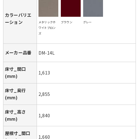
カラーバリエ
ーション
メタリックホ
ブラウン
グレー
ワイトブロン
ズ
メーカー品番
DM-14L
床寸_間口
1,613
(mm)
床寸_奥行
2,855
(mm)
床寸_高さ
1,840
(mm)
屋根寸_間口
1,660