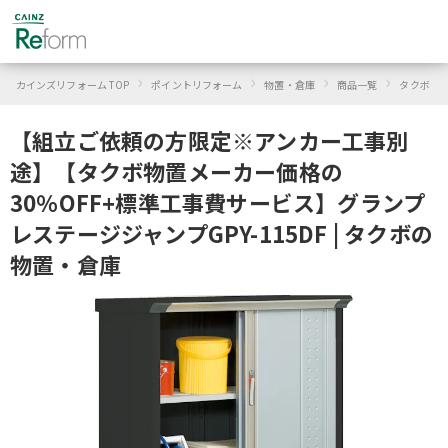
›
›
›
›
›
カインズリフォーム TOP
ポイントリフォーム
物置・倉庫
商品一覧
タクボ
【組立ご依頼の方限定※アンカー工事別
途】【タクボ物置メーカー価格の
30％OFF+標準工事費サービス】グランプ
レステージジャンプGPY-115DF | タクボの
物置・倉庫