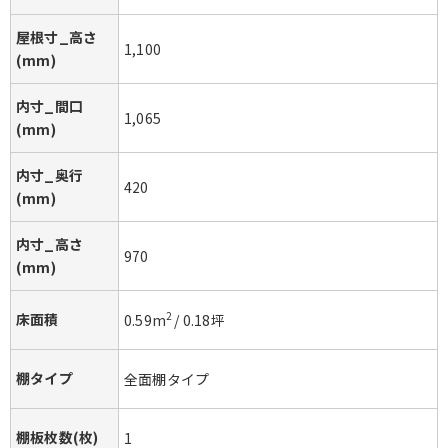
屋根寸_高さ
1,100
(mm)
内寸_間口
1,065
(mm)
内寸_奥行
420
(mm)
内寸_高さ
970
(mm)
床面積
2
0.59
m
/
0.18
坪
棚タイプ
全面棚タイプ
棚板枚数(枚)
1