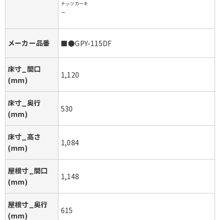
ナッツカーキ
ー
メーカー品番
■●GPY-115DF
床寸_間口
1,120
(mm)
床寸_奥行
530
(mm)
床寸_高さ
1,084
(mm)
屋根寸_間口
1,148
(mm)
屋根寸_奥行
615
(mm)