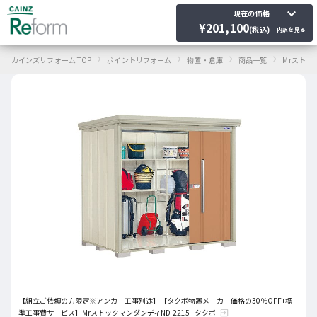
keyboard_arrow_down
現在の価格
¥
201,100
(税込)
内訳を見る
›
›
›
›
カインズリフォーム TOP
ポイントリフォーム
物置・倉庫
商品一覧
Mrストッ
【組立ご依頼の方限定※アンカー工事別途】【タクボ物置メーカー価格の30％OFF+標
準工事費サービス】MrストックマンダンディND-2215 | タクボ
exit_to_app