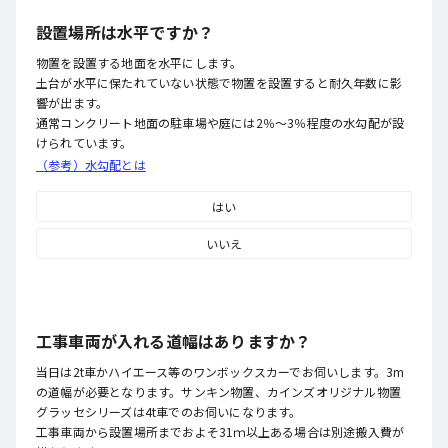
設置場所は水平ですか？
物置を設置する地面を水平にします。
土台が水平に保たれていない状態で物置を設置すると耐久年数に影
響が出ます。
通常コンクリート地面の駐車場や庭には2％～3％程度の水勾配が設
けられています。
（参考）水勾配とは
はい
いいえ
工事車両が入れる道幅はありますか？
当日は2t車かハイエース等のワンボックスカーでお伺いします。3m
の道幅が必要となります。サンキン物置、カインズオリジナル物置
グラッセシリーズは4t車でのお伺いになります。
工事車両から設置場所までおよそ31ｍ以上ある場合は別途搬入費が